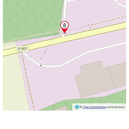
©
OpenStreetMap
contributors