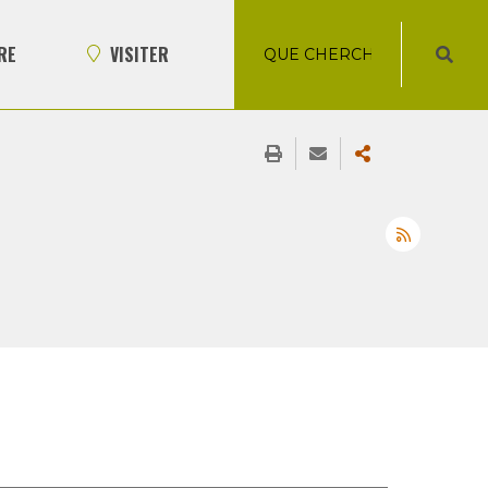
RE
VISITER