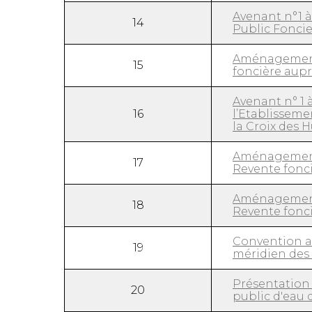
Avenant n°1 à
14
Public Foncie
Aménagement 
15
foncière aupr
Avenant n° 1 
16
l’Etablissem
la Croix des 
Aménagement 
17
Revente fonci
Aménagement 
18
Revente fonc
Convention av
19
méridien des 
Présentation 
20
public d'eau