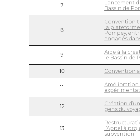
Lancement du
7
Bassin de P
Convention tr
la plateforme
8
Pompey, entre
engagés dans
Aide à la créa
9
le Bassin de 
10
Convention at
Amélioration 
11
expérimentat
Création d’u
12
gens du voya
Restructurati
13
l’Appel à pro
subvention