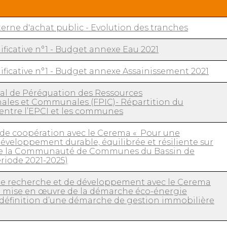
erne d'achat public - Evolution des tranches
ficative n°1 - Budget annexe Eau 2021
ficative n°1 - Budget annexe Assainissement 2021
al de Péréquation des Ressources
les et Communales (FPIC)- Répartition du
entre l’EPCI et les communes
 de coopération avec le Cerema « Pour une
développement durable, équilibrée et résiliente sur
e de la Communauté de Communes du Bassin de
riode 2021-2025)
e recherche et de développement avec le Cerema
la mise en œuvre de la démarche éco-énergie
la définition d’une démarche de gestion immobilière