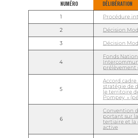
NUMÉRO
DÉLIBÉRATION
1
Procédure int
2
Décision Modi
3
Décision Modi
Fonds Nation
4
Intercommuna
prélèvement 
Accord cadre
stratégie de 
5
le territoir
Pompey » (pé
Convention d
portant sur 
6
tertiaire et 
active