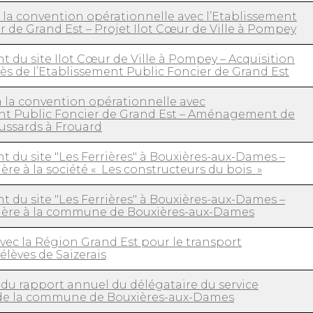
 la convention opérationnelle avec l’Etablissement
r de Grand Est – Projet Ilot Cœur de Ville à Pompey
du site Ilot Cœur de Ville à Pompey – Acquisition
ès de l’Etablissement Public Foncier de Grand Est
à la convention opérationnelle avec
ent Public Foncier de Grand Est – Aménagement de
Hussards à Frouard
du site "Les Ferrières" à Bouxières-aux-Dames –
ère à la société « Les constructeurs du bois »
du site "Les Ferrières" à Bouxières-aux-Dames –
ière à la commune de Bouxières-aux-Dames
ec la Région Grand Est pour le transport
élèves de Saizerais
du rapport annuel du délégataire du service
 de la commune de Bouxières-aux-Dames