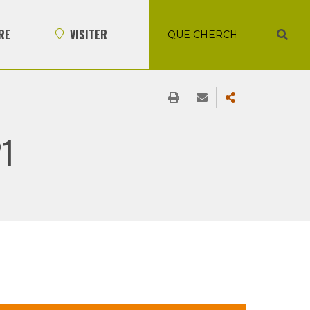
RE
VISITER
1