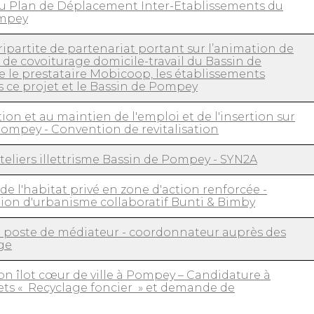
 Plan de Déplacement Inter-Etablissements du
ompey
ipartite de partenariat portant sur l’animation de
 de covoiturage domicile-travail du Bassin de
 le prestataire Mobicoop, les établissements
 ce projet et le Bassin de Pompey
tion et au maintien de l'emploi et de l'insertion sur
Pompey - Convention de revitalisation
eliers illettrisme Bassin de Pompey - SYN2A
de l'habitat privé en zone d'action renforcée -
ion d'urbanisme collaboratif Bunti & Bimby
n poste de médiateur - coordonnateur auprès des
ge
on îlot cœur de ville à Pompey – Candidature à
jets « Recyclage foncier » et demande de