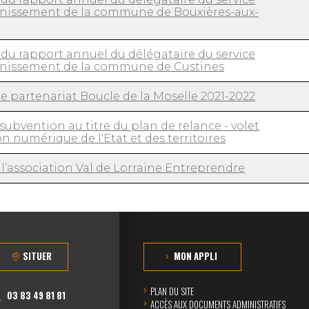
ainissement de la commune de Bouxières-aux-
du rapport annuel du délégataire du service
ainissement de la commune de Custines
 partenariat Boucle de la Moselle 2021-2022
bvention au titre du plan de relance - volet
n numérique de l'Etat et des territoires
l’association Val de Lorraine Entreprendre
SITUER
MON APPLI
PLAN DU SITE
03 83 49 81 81
ACCÈS AUX DOCUMENTS ADMINISTRATIFS