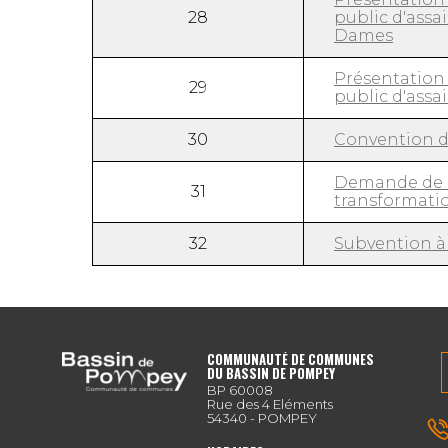
28
public d'ass
Dames
Présentation 
29
public d'ass
30
Convention de
Demande de su
31
transformatio
32
Subvention à 
COMMUNAUTÉ DE COMMUNES
DU BASSIN DE POMPEY
BP 60008
Rue des 4 Eléments
54340 - POMPEY