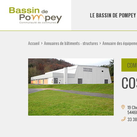
LE BASSIN DE POMPEY
Accueil
Annuaires de bâtiments - structures
Annuaire des équipem
COM
CO
19 Che
54460
33 38