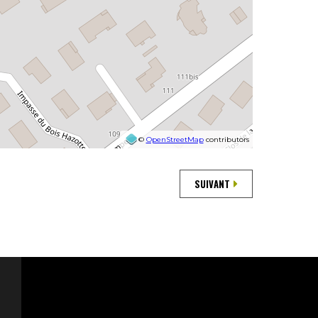
©
OpenStreetMap
contributors
SUIVANT