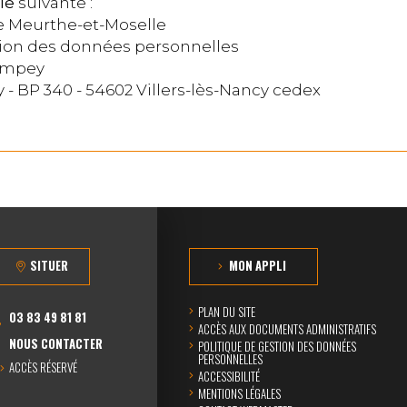
le
suivante :
e Meurthe-et-Moselle
tion des données personnelles
Pompey
sy - BP 340 - 54602 Villers-lès-Nancy cedex
SITUER
MON APPLI
PLAN DU SITE
03 83 49 81 81
ACCÈS AUX DOCUMENTS ADMINISTRATIFS
NOUS CONTACTER
POLITIQUE DE GESTION DES DONNÉES
PERSONNELLES
ACCÈS RÉSERVÉ
ACCESSIBILITÉ
MENTIONS LÉGALES