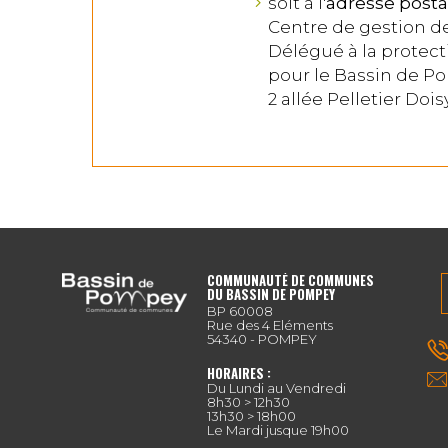
soit à l'
adresse posta
Centre de gestion d
Délégué à la protec
pour le Bassin de 
2 allée Pelletier Doi
COMMUNAUTÉ DE COMMUNES
DU BASSIN DE POMPEY
BP 60008
Rue des 4 Eléments
54340 - POMPEY
HORAIRES :
Du Lundi au Vendredi
8h30 > 12h30
13h30 > 18h00
Le Mardi jusque 19h00