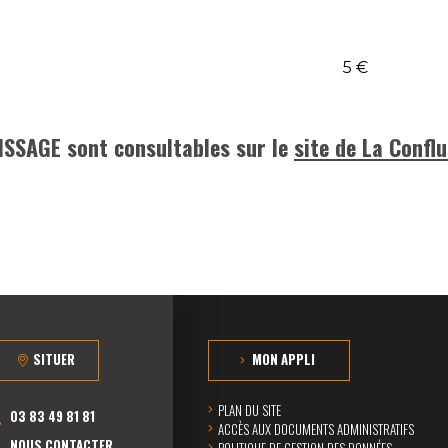
5 €
ISSAGE sont consultables sur le
site de La Confl
SITUER
MON APPLI
PLAN DU SITE
03 83 49 81 81
ACCÈS AUX DOCUMENTS ADMINISTRATIFS
NOUS CONTACTER
POLITIQUE DE GESTION DES DONNÉES