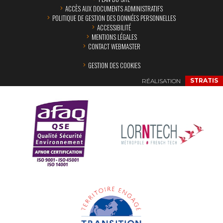
ACCÈS AUX DOCUMENTS ADMINISTRATIFS
POLITIQUE DE GESTION DES DONNÉES PERSONNELLES
ACCESSIBILITÉ
MENTIONS LÉGALES
CONTACT WEBMASTER
GESTION DES COOKIES
RÉALISATION
STRATIS