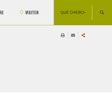
RE
VISITER