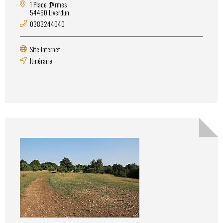
1 Place d'Armes
54460 Liverdun
0383244040
Site Internet
Itinéraire