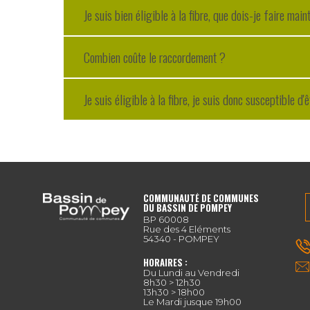
Je suis bien éligible à la fibre, que dois-je faire main
Combien coûte le raccordement ?
Je suis éligible à la fibre, je suis donc susceptible 
COMMUNAUTÉ DE COMMUNES
DU BASSIN DE POMPEY
BP 60008
Rue des 4 Eléments
54340 - POMPEY
HORAIRES :
Du Lundi au Vendredi
8h30 > 12h30
13h30 > 18h00
Le Mardi jusque 19h00